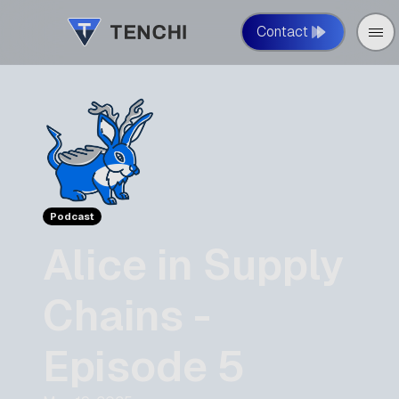
Contact
Podcast
Alice in Supply
Chains -
Episode 5