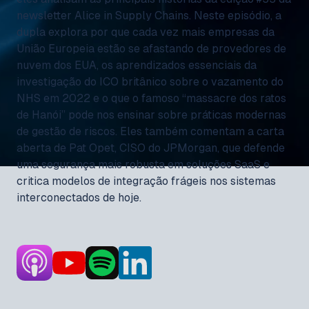
newsletter Alice in Supply Chains. Neste episódio, a
dupla explora por que cada vez mais empresas da
União Europeia estão se afastando de provedores de
nuvem dos EUA, os aprendizados essenciais da
investigação do ICO britânico sobre o vazamento do
NHS em 2022 e o que o famoso “massacre dos ratos
de Hanói” pode nos ensinar sobre práticas modernas
de gestão de riscos. Eles também comentam a carta
aberta de Pat Opet, CISO do JPMorgan, que defende
uma segurança mais robusta em soluções SaaS e
critica modelos de integração frágeis nos sistemas
interconectados de hoje.