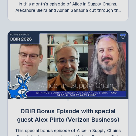
In this month's episode of Alice in Supply Chains,
Alexandre Sieira and Adrian Sanabria cut through the
AI-hacking hype to focus on the vulnerabilities that
are actually driving ransomware and cyber insurance
claims: old, unpatched systems and forgotten
assets. They also examine the growing dispute
between Microsoft and security researchers, npm's
new package provenance features as a partial
defense against supply chain attacks, and the
broader European push for digital sovereignty.
DBIR Bonus Episode with special
guest Alex Pinto (Verizon Business)
This special bonus episode of Alice in Supply Chains