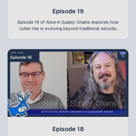
Episode 19
Episode 19 of Alice in Supply Chains explores how
cyber risk is evolving beyond traditional security
concerns and why organizations need to rethink
how they measure, manage, and communicate risk.
Adrian Sanabria and Alexandre Sieira discuss the
latest developments influencing the cybersecurity
landscape, from the real financial impact of
breaches and emerging software supply chain
threats to practical approaches for third-party
cyber risk management and the evolving regulatory
environment. Whether you're responsible for
security, risk, procurement, or compliance, this
episode offers valuable insights into the challenges
shaping cyber risk management today.
Episode 18