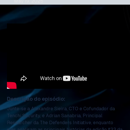
May 19, 2025
Descrição do episódio:
Junte-se a Alexandre Sieira, CTO e Cofundador da
Tenchi Security, e Adrian Sanabria, Principal
Researcher da The Defenders Initiative, enquanto
eles analisam as principais histórias da edição #33 da