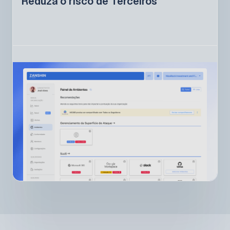
Reduza o risco de Terceiros
com dados reais diretamente da fonte.
Terceiros se reúnem com nossa equipe na Tenchi para
revisar alertas abertos e receber orientação
especializada sobre correções, garantindo que suas
questões sejam efetivamente resolvidas.