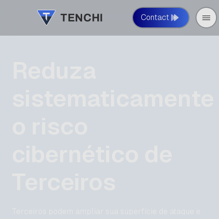
Contact
Reduza
sistematicamente
o risco
cibernético de
Terceiros
Terceiros podem ampliar sua superfície de ataque e