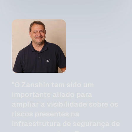
"O Zanshin tem sido um
importante aliado para
ampliar a visibilidade sobre os
riscos presentes na
infraestrutura de segurança de