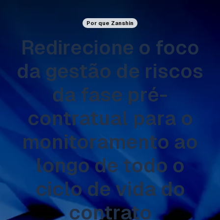
Por que Zanshin
Redirecione o foco
da gestão de riscos
da fase pré-
contratual para o
monitoramento ao
longo de todo o
ciclo de vida do
contrato