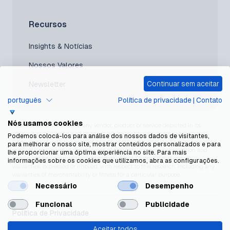
Recursos
Insights & Notícias
Nossos Valores
Continuar sem aceitar
Newsletter
português
Política de privacidade
|
Contato
Nós usamos cookies
*Gartner does not endorse any vendor, product or service depicted in its
research publications, and does not advise technology users to select only
Podemos colocá-los para análise dos nossos dados de visitantes,
those vendors with the highest ratings or other designation. Gartner research
para melhorar o nosso site, mostrar conteúdos personalizados e para
publications consist of the opinions of Gartner’s research organization and
lhe proporcionar uma óptima experiência no site. Para mais
should not be construed as statements of fact. Gartner disclaims all
informações sobre os cookies que utilizamos, abra as configurações.
warranties, expressed or implied, with respect to this research, including any
warranties of merchantability or fitness for a particular purpose.
Necessário
Desempenho
Funcional
Publicidade
Política de Privacidade
Aceitar todos