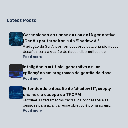
Latest Posts
Gerenciando os riscos do uso de IA generativa
(GenAI) por terceiros e do 'Shadow AI'
A adoção da GenAI por fornecedores está criando novos
desafios para a gestão de riscos cibernéticos de
terceiros. Neste artigo, mostramos como o
Read more
monitoramento contínuo ajuda a identificar riscos
Inteligência artificial generativa e suas
relacionados à IA e à Shadow AI em toda a cadeia de
fornecedores.
aplicações em programas de gestão do risco
cibernético de terceiros
Read more
Entendendo o desafio do 'shadow IT', supply
chains e o escopo do TPCRM
Escolher as ferramentas certas, os processos e as
pessoas para alcançar esse objetivo é por si só um
desafio, mas há um requisito oculto e inevitável: definir o
Read more
que constitui um "terceiro"