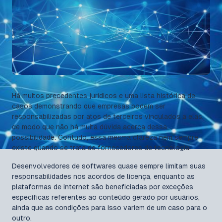
Há muitos precedentes jurídicos e uma lista histórica de
casos demonstrando que empresas podem ser
responsabilizadas por atos de terceiros vinculados a elas,
de modo que não há muita dúvida acerca dessa
possibilidade. Contudo, essa mesma clareza nem sempre
existe quando se trata de fornecedores de tecnologia.
Desenvolvedores de softwares quase sempre limitam suas
responsabilidades nos acordos de licença, enquanto as
plataformas de internet são beneficiadas por exceções
específicas referentes ao conteúdo gerado por usuários,
ainda que as condições para isso variem de um caso para o
outro.