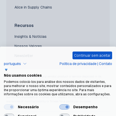
Alice in Supply Chains
Recursos
Insights & Notícias
Nossos Valores
Continuar sem aceitar
Newsletter
português
Política de privacidade
|
Contato
Nós usamos cookies
*Gartner does not endorse any vendor, product or service depicted in its
research publications, and does not advise technology users to select only
Podemos colocá-los para análise dos nossos dados de visitantes,
those vendors with the highest ratings or other designation. Gartner research
para melhorar o nosso site, mostrar conteúdos personalizados e para
publications consist of the opinions of Gartner’s research organization and
lhe proporcionar uma óptima experiência no site. Para mais
should not be construed as statements of fact. Gartner disclaims all
informações sobre os cookies que utilizamos, abra as configurações.
warranties, expressed or implied, with respect to this research, including any
warranties of merchantability or fitness for a particular purpose.
Necessário
Desempenho