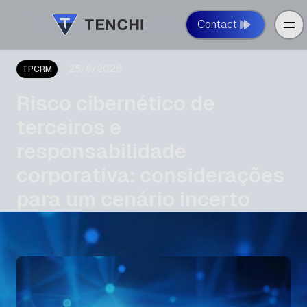
Contact
25/6/2026
TPCRM
Risco cibernético de
terceiros e
responsabilidade
corporativa: considerações
para um cenário incerto