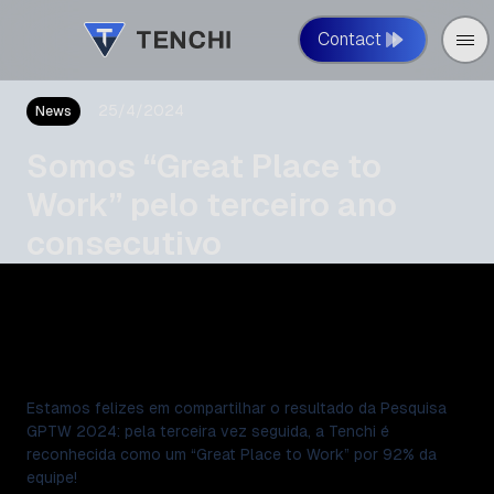
Contact
25/4/2024
News
Somos “Great Place to
Work” pelo terceiro ano
consecutivo
Estamos felizes em compartilhar o resultado da Pesquisa
GPTW 2024: pela terceira vez seguida, a Tenchi é
reconhecida como um “Great Place to Work” por 92% da
equipe!