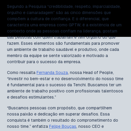
Segundo a Pesquisa “credibilidade, respeito, imparcialidade,
orgulho e camaradagem” são as cinco dimensões que
compõem a cultura de confiança. E o diferencial, que
caracteriza uma empresa como GPTW, é a existência de um
contexto onde as pessoas confiam na liderança, gostam
das pessoas com quem trabalham e têm orgulho do que
fazem. Esses elementos são fundamentais para promover
um ambiente de trabalho saudável e produtivo, onde cada
membro da equipe se sente valorizado e motivado a
contribuir para o sucesso da empresa.
Como ressalta
Fernanda Souza
, nossa Head of People,
“Investir no bem-estar e no desenvolvimento do nosso time
é fundamental para o sucesso da Tenchi. Buscamos ter um
ambiente de trabalho positivo com profissionais talentosos
e desafios estimulantes.”
“Buscamos pessoas com propósito, que compartilhem
nossa paixão e dedicação em superar desafios. Essa
conquista é também o resultado do comprometimento do
nosso time.” enfatiza
Felipe Bouças
, nosso CEO e