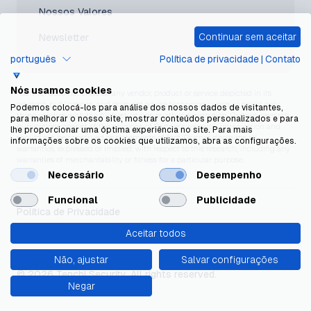
Nossos Valores
Continuar sem aceitar
Newsletter
português
Política de privacidade
|
Contato
Nós usamos cookies
*Gartner does not endorse any vendor, product or service depicted in its
research publications, and does not advise technology users to select only
Podemos colocá-los para análise dos nossos dados de visitantes,
those vendors with the highest ratings or other designation. Gartner research
para melhorar o nosso site, mostrar conteúdos personalizados e para
publications consist of the opinions of Gartner’s research organization and
lhe proporcionar uma óptima experiência no site. Para mais
should not be construed as statements of fact. Gartner disclaims all
informações sobre os cookies que utilizamos, abra as configurações.
warranties, expressed or implied, with respect to this research, including any
warranties of merchantability or fitness for a particular purpose.
Necessário
Desempenho
Funcional
Publicidade
Política de Privacidade
Aceitar todos
Política de Cookies
Não, ajustar
Salvar configurações
© 2026 Tenchi Security. All rights reserved.
Negar