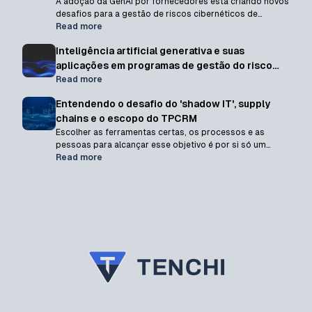
A adoção da GenAI por fornecedores está criando novos
desafios para a gestão de riscos cibernéticos de
terceiros. Neste artigo, mostramos como o
Read more
monitoramento contínuo ajuda a identificar riscos
Inteligência artificial generativa e suas
relacionados à IA e à Shadow AI em toda a cadeia de
fornecedores.
aplicações em programas de gestão do risco
cibernético de terceiros
Read more
Entendendo o desafio do 'shadow IT', supply
chains e o escopo do TPCRM
Escolher as ferramentas certas, os processos e as
pessoas para alcançar esse objetivo é por si só um
desafio, mas há um requisito oculto e inevitável: definir o
Read more
que constitui um "terceiro"